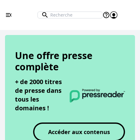
menu_open
search
help_outline
Recherche
Header
Ouvrir le menu principal
Redirection vers le site Mozaik
Une offre presse
complète
+ de 2000 titres
de presse dans
tous les
domaines !
Accéder aux contenus